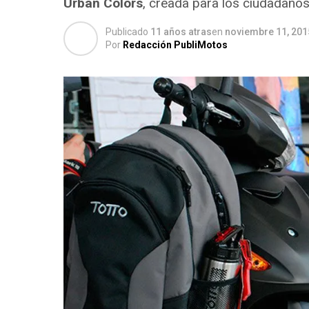
Urban Colors
, creada para los ciudadanos
Publicado
11 años atras
en
noviembre 11, 201
Por
Redacción PubliMotos