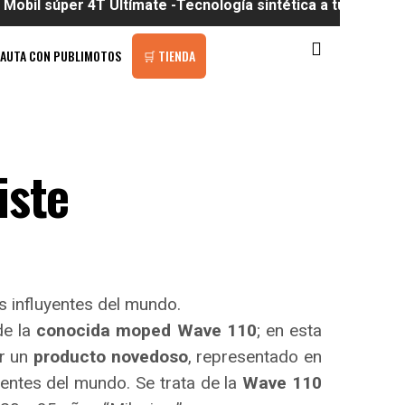
r 4T Ultímate -Tecnología sintética a tu alcance
PAUTA CON PUBLIMOTOS
🛒 TIENDA
iste
s influyentes del mundo.
de la
conocida moped Wave 110
; en esta
er un
producto novedoso
, representado en
yentes del mundo. Se trata de la
Wave 110