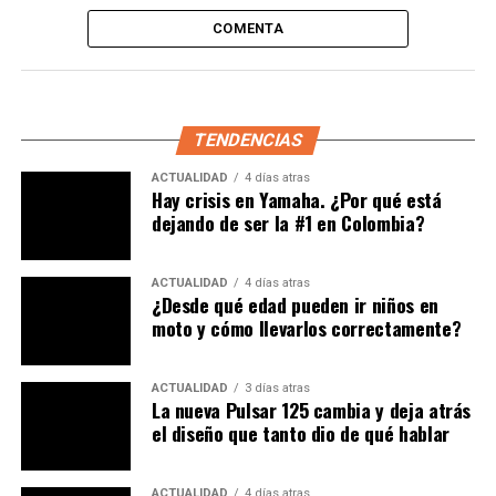
{gallery}2014/02-febrero/arrow_ktm_390{/gallery}
COMENTA
TEMAS RELACIONADOS:
390
ARROW
KTM
PUBLIMOTOS
SOLENCIADOR
A CONTINUACIÓN
TENDENCIAS
Lotus Motorcycles presenta la C-01, un sueño hecho
realidad
ACTUALIDAD
4 días atras
Hay crisis en Yamaha. ¿Por qué está
NO TE PIERDAS
dejando de ser la #1 en Colombia?
Voxan Wattman, cruiser monoplaza eléctrica de gran
potencia
ACTUALIDAD
4 días atras
¿Desde qué edad pueden ir niños en
moto y cómo llevarlos correctamente?
ACTUALIDAD
3 días atras
La nueva Pulsar 125 cambia y deja atrás
el diseño que tanto dio de qué hablar
ACTUALIDAD
4 días atras