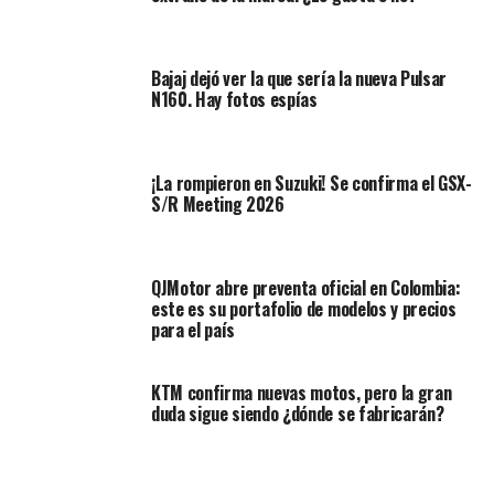
Tubería 71600MI para silenciadores Arrow
Juego de conversión catalítica 11010KZ
Bajaj dejó ver la que sería la nueva Pulsar
N160. Hay fotos espías
¡La rompieron en Suzuki! Se confirma el GSX-
S/R Meeting 2026
QJMotor abre preventa oficial en Colombia:
este es su portafolio de modelos y precios
para el país
KTM confirma nuevas motos, pero la gran
duda sigue siendo ¿dónde se fabricarán?
Ver galería de fotos: