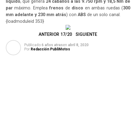
líquido
, que genera
24 caballos a las 9.750 rpm y ​​18,5 Nm de
par
máximo. Emplea
frenos
de
disco
en ambas ruedas (
300
mm adelante y 230 mm atrás
) con
ABS
de un solo canal.
{loadmoduleid 353}
ANTERIOR
17/20
SIGUIENTE
Publicado
6 años atras
en
abril 8, 2020
Por
Redacción PubliMotos