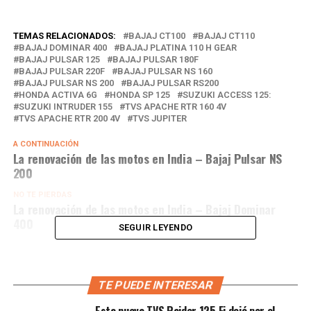
TEMAS RELACIONADOS:
BAJAJ CT100
BAJAJ CT110
BAJAJ DOMINAR 400
BAJAJ PLATINA 110 H GEAR
BAJAJ PULSAR 125
BAJAJ PULSAR 180F
BAJAJ PULSAR 220F
BAJAJ PULSAR NS 160
BAJAJ PULSAR NS 200
BAJAJ PULSAR RS200
HONDA ACTIVA 6G
HONDA SP 125
SUZUKI ACCESS 125:
SUZUKI INTRUDER 155
TVS APACHE RTR 160 4V
TVS APACHE RTR 200 4V
TVS JUPITER
A CONTINUACIÓN
La renovación de las motos en India – Bajaj Pulsar NS
200
NO TE PIERDAS
La renovación de las motos en India – Bajaj Dominar
400
SEGUIR LEYENDO
TE PUEDE INTERESAR
Esta nueva TVS Raider 125 Fi dejó por el