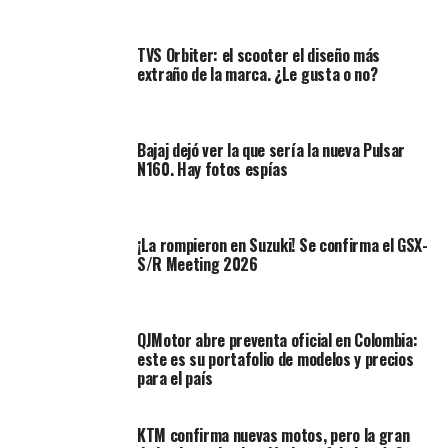
TVS Orbiter: el scooter el diseño más
extraño de la marca. ¿Le gusta o no?
Del mismo modo, el exosto sufrió una modificación en la
Bajaj dejó ver la que sería la nueva Pulsar
salida del tubo que se conecta al motor. En el modelo
N160. Hay fotos espías
anterior este iba pegado a toda la parte mecánica, en el
nuevo diseño la marca india le aposto a darle una
pequeña curva y
poniendo una quilla de protección
¡La rompieron en Suzuki! Se confirma el GSX-
más amplia.
S/R Meeting 2026
Otro cambio que se evidencia con solo una repasada al
modelo presentado recientemente en la India es en el
QJMotor abre preventa oficial en Colombia:
recubrimiento de la horquilla telescópica delantera. En
este es su portafolio de modelos y precios
el modelo anterior (vea aquí
Hero lanza la renovada
para el país
XPulse 200 4V
) los cauchos que recubrían la
suspensión delantera cambiaron en cuanto a su
KTM confirma nuevas motos, pero la gran
distribución, es decir, ahora son menos apeñuscados lo