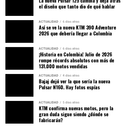
La nueva Pulsar 125 cambia y deja atrás
el diseño que tanto dio de qué hablar
ACTUALIDAD
6 días atras
Así se ve la nueva KTM 390 Adventure
2026 que debería llegar a Colombia
ACTUALIDAD
6 días atras
¡Historia en Colombia! Julio de 2026
rompe récords absolutos con más de
131.000 motos vendidas
ACTUALIDAD
4 días atras
Bajaj dejó ver la que sería la nueva
Pulsar N160. Hay fotos espías
Hero indicó que se ha mejorado la parte de la
refrigeración del motor previniendo el
sobrecalentamiento y otorgándole a este una mayor
ACTUALIDAD
5 días atras
KTM confirma nuevas motos, pero la
durabilidad y vida útil.
gran duda sigue siendo ¿dónde se
fabricarán?
Otro cambio, que no se puede dejar pasar por alto y que