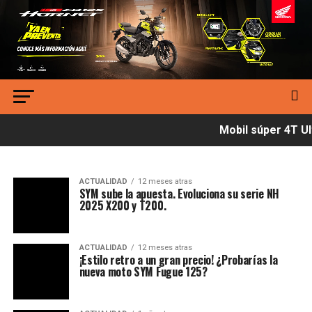
Mobil súper 4T Ult
ACTUALIDAD
12 meses atras
SYM sube la apuesta. Evoluciona su serie NH
2025 X200 y T200.
ACTUALIDAD
12 meses atras
¡Estilo retro a un gran precio! ¿Probarías la
nueva moto SYM Fugue 125?