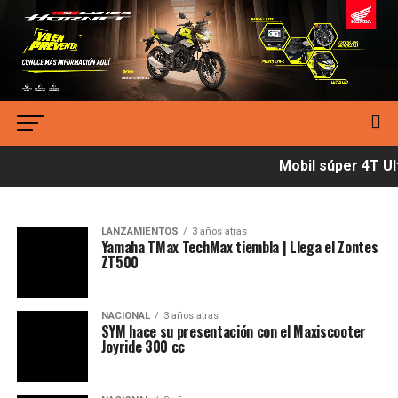
Mobil súper 4T Ult
LANZAMIENTOS
3 años atras
Yamaha TMax TechMax tiembla | Llega el Zontes
ZT500
NACIONAL
3 años atras
SYM hace su presentación con el Maxiscooter
Joyride 300 cc