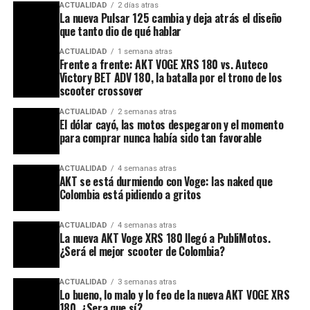
ACTUALIDAD
2 días atras
La nueva Pulsar 125 cambia y deja atrás el diseño
que tanto dio de qué hablar
ACTUALIDAD
1 semana atras
Frente a frente: AKT VOGE XRS 180 vs. Auteco
Victory BET ADV 180, la batalla por el trono de los
scooter crossover
ACTUALIDAD
2 semanas atras
El dólar cayó, las motos despegaron y el momento
para comprar nunca había sido tan favorable
ACTUALIDAD
4 semanas atras
AKT se está durmiendo con Voge: las naked que
Colombia está pidiendo a gritos
ACTUALIDAD
4 semanas atras
La nueva AKT Voge XRS 180 llegó a PubliMotos.
¿Será el mejor scooter de Colombia?
ACTUALIDAD
3 semanas atras
Lo bueno, lo malo y lo feo de la nueva AKT VOGE XRS
180. ¿Sera que sí?