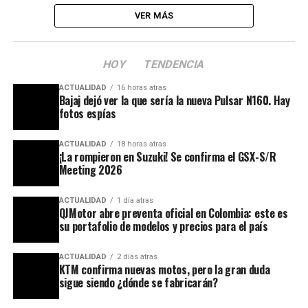
VER MÁS
HOY
TENDENCIA
ACTUALIDAD
16 horas atras
Bajaj dejó ver la que sería la nueva Pulsar N160. Hay
fotos espías
ACTUALIDAD
18 horas atras
¡La rompieron en Suzuki! Se confirma el GSX-S/R
Meeting 2026
ACTUALIDAD
1 día atras
QJMotor abre preventa oficial en Colombia: este es
su portafolio de modelos y precios para el país
ACTUALIDAD
2 días atras
KTM confirma nuevas motos, pero la gran duda
sigue siendo ¿dónde se fabricarán?