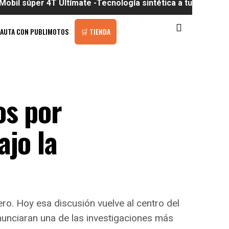
er 4T Ultímate -Tecnología sintética a tu alcance
PAUTA CON PUBLIMOTOS
🛒 TIENDA
os por
ajo la
ro. Hoy esa discusión vuelve al centro del
nunciaran una de las investigaciones más