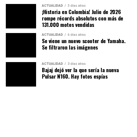
ACTUALIDAD
5 días atras
Radiografía técnica: potencia
¡Historia en Colombia! Julio de 2026
rompe récords absolutos con más de
inyectada para el día a día
131.000 motos vendidas
Revisando su ficha técnica oficial, queda claro que AKT
ACTUALIDAD
6 días atras
configuró una máquina equilibrada y con los
Se viene un nuevo scooter de Yamaha.
Se filtraron las imágenes
argumentos mecánicos precisos para garantizar
durabilidad y un desempeño sobresaliente:
ACTUALIDAD
3 días atras
Bajaj dejó ver la que sería la nueva
Motorización:
un bloque monocilíndrico de 4
Pulsar N160. Hay fotos espías
tiempos SOHC con un cilindraje exacto de
249.4
cc
, capaz de generar una potencia máxima de
24.1 Hp a 7.500 rpm
y un torque plano de
23 Nm
a 6.000 rpm
.
Alimentación y temperatura:
incorpora un
sistema de
Inyección Electrónica
, asegurando
un encendido impecable en frío, una respuesta
lineal al acelerador y un consumo de combustible