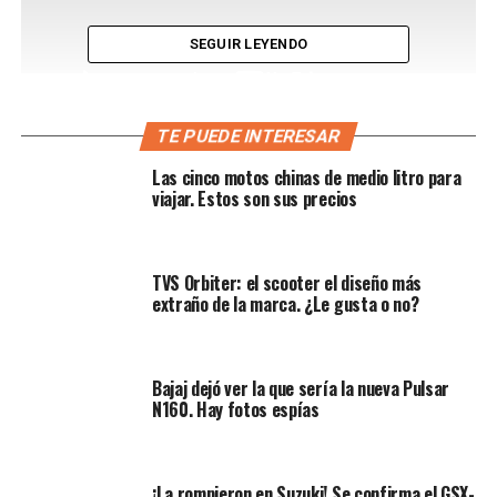
SEGUIR LEYENDO
TE PUEDE INTERESAR
Sin embargo, la firma nacional
AKT Motos
resolvió esta
Las cinco motos chinas de medio litro para
ecuación con la
250R
, un modelo que ya lleva un buen
viajar. Estos son sus precios
tiempo rodando con éxito en las calles del país. De
hecho, fue concebida bajo la premisa de ser una cuarto
de litro para todos. Hoy por hoy se consolida con
TVS Orbiter: el scooter el diseño más
autoridad como
la 250 de calle más económica de
extraño de la marca. ¿Le gusta o no?
Colombia
. Así, entrega una excelente relación de
potencia y tecnología de inyección sin descuidar el
apartado estético.
Bajaj dejó ver la que sería la nueva Pulsar
N160. Hay fotos espías
¡La rompieron en Suzuki! Se confirma el GSX-