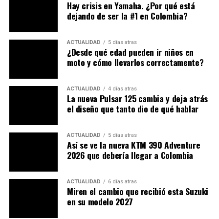
compacta y ligera. Con un peso seco en báscula de
Hay crisis en Yamaha. ¿Por qué está
apenas
148 kg
, se deja llevar en el caótico entorno
dejando de ser la #1 en Colombia?
urbano con la agilidad propia de una cilindrada menor.
Además, tiene un empuje al girar el acelerador que
ACTUALIDAD
5 días atras
permite realizar adelantamientos rápidos y seguros en
¿Desde qué edad pueden ir niños en
cualquier avenida o autopista.
moto y cómo llevarlos correctamente?
ACTUALIDAD
4 días atras
La nueva Pulsar 125 cambia y deja atrás
el diseño que tanto dio de qué hablar
ACTUALIDAD
5 días atras
Así se ve la nueva KTM 390 Adventure
2026 que debería llegar a Colombia
ACTUALIDAD
6 días atras
Miren el cambio que recibió esta Suzuki
en su modelo 2027
PubliMotos