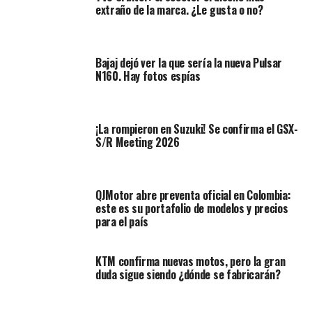
extraño de la marca. ¿Le gusta o no?
Entre las mejoras más destacadas se encuentran el
Bajaj dejó ver la que sería la nueva Pulsar
agregado de un parabrisas más grande, que proporciona
N160. Hay fotos espías
una mayor protección contra el viento, y un asiento más
ergonómico que mejora la comodidad en trayectos
prolongados.
¡La rompieron en Suzuki! Se confirma el GSX-
S/R Meeting 2026
Además, se han añadido soportes para equipaje que
permiten llevar más carga de manera segura y estable.
QJMotor abre preventa oficial en Colombia:
Estas modificaciones hacen que la V-Strom SX 250 sea
este es su portafolio de modelos y precios
una opción más atractiva para los aventureros que
para el país
buscan una moto compacta pero capaz de enfrentar
rutas largas y exigentes.
KTM confirma nuevas motos, pero la gran
duda sigue siendo ¿dónde se fabricarán?