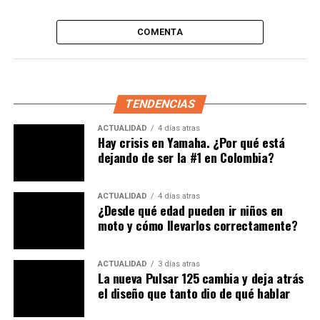
Además, cuenta con un panel de instrumentos
COMENTA
completamente digital que ofrece conectividad
Bluetooth y varias asistencias para el conductor,
incluyendo alertas de llamadas y mensajes, navegación
paso a paso, identificador de llamadas, alertas de
llamadas perdidas, ubicación del último
TENDENCIAS
estacionamiento, advertencia de velocidad, entre otras.
ACTUALIDAD
4 días atras
Hay crisis en Yamaha. ¿Por qué está
También se incluye un puerto de carga USB y un
dejando de ser la #1 en Colombia?
portaequipaje trasero como equipamiento estándar.
ACTUALIDAD
4 días atras
No deje de leer:
El nuevo y agresivo color
¿Desde qué edad pueden ir niños en
moto y cómo llevarlos correctamente?
de la Suzuki Gixxer SF 150 2025 | ¿Llegará a
Colombia?
ACTUALIDAD
3 días atras
La nueva Pulsar 125 cambia y deja atrás
el diseño que tanto dio de qué hablar