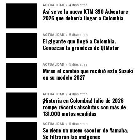
ACTUALIDAD
4 días atras
Así se ve la nueva KTM 390 Adventure
2026 que debería llegar a Colombia
ACTUALIDAD
5 días atras
El gigante que llegó a Colombia.
Conozcan la grandeza de QJMotor
ACTUALIDAD
5 días atras
Miren el cambio que recibió esta Suzuki
en su modelo 2027
El enfoque de Kijima en mejorar la funcionalidad sin
comprometer el diseño original de la V-Strom SX 250
ACTUALIDAD
4 días atras
¡Historia en Colombia! Julio de 2026
muestra un gran respeto por la estética y la ingeniería
rompe récords absolutos con más de
de Suzuki.
131.000 motos vendidas
Esta versión modificada amplía las posibilidades de los
ACTUALIDAD
5 días atras
Se viene un nuevo scooter de Yamaha.
motociclistas que buscan una opción económica y
Se filtraron las imágenes
efectiva para el touring, manteniendo el equilibrio entre