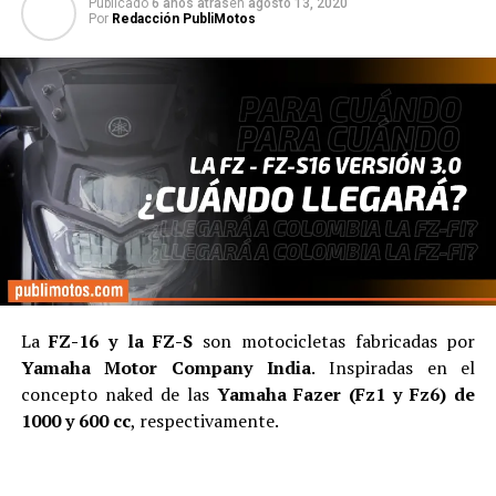
Publicado
6 años atras
en
agosto 13, 2020
Por
Redacción PubliMotos
La
FZ-16 y la FZ-S
son motocicletas fabricadas por
Yamaha Motor Company India
. Inspiradas en el
concepto naked de las
Yamaha Fazer (Fz1 y Fz6) de
1000 y 600 cc
, respectivamente.