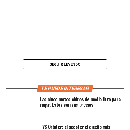
SEGUIR LEYENDO
Motor Yamaha FZ-fi
TE PUEDE INTERESAR
Las cinco motos chinas de medio litro para
Este modelo ha tenido dos evoluciones desde que arribó
viajar. Estos son sus precios
a nuestro país, hacia el 2008, la primera versión,
estéticamente muy atractiva, fue con motor carburado,
siendo la competencia de la Pulsar 180; y
TVS Orbiter: el scooter el diseño más
posteriormente hacia el 2015, llegó la versión 2.0, una