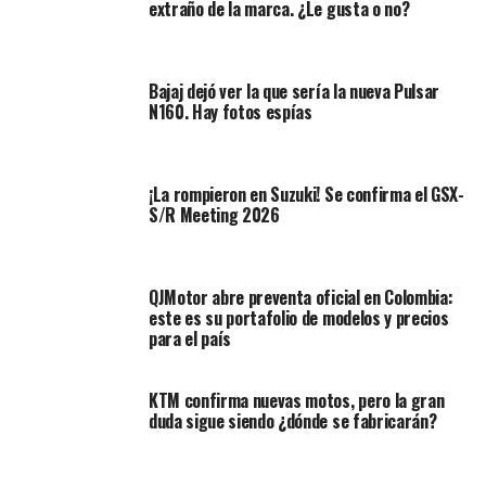
extraño de la marca. ¿Le gusta o no?
evolución del diseño e implementado inyección
electrónica como novedad. Desde entonces no ha habido
cambios de este modelo en Colombia, fuera de
Bajaj dejó ver la que sería la nueva Pulsar
calcomanías.
N160. Hay fotos espías
¡La rompieron en Suzuki! Se confirma el GSX-
S/R Meeting 2026
QJMotor abre preventa oficial en Colombia:
este es su portafolio de modelos y precios
para el país
KTM confirma nuevas motos, pero la gran
duda sigue siendo ¿dónde se fabricarán?
La buena noticia es que a finales de 2019, en India se
presentó, la que será la tercera generación de las
nuevas
FZ-Fi y FZS-FI
; variantes compatibles con las