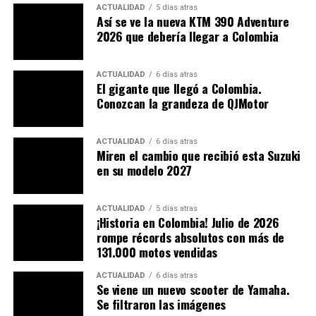
ACTUALIDAD
5 días atras
Así se ve la nueva KTM 390 Adventure
2026 que debería llegar a Colombia
ACTUALIDAD
6 días atras
El gigante que llegó a Colombia.
Conozcan la grandeza de QJMotor
ACTUALIDAD
6 días atras
Miren el cambio que recibió esta Suzuki
en su modelo 2027
ACTUALIDAD
5 días atras
¡Historia en Colombia! Julio de 2026
rompe récords absolutos con más de
La farola está subdividida
131.000 motos vendidas
en 3 partes
ACTUALIDAD
6 días atras
Se viene un nuevo scooter de Yamaha.
Se filtraron las imágenes
En cuanto a motorización, encontramos un cubicaje de