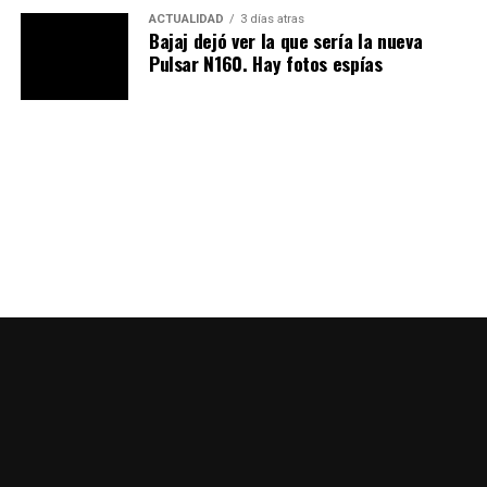
ACTUALIDAD
3 días atras
Bajaj dejó ver la que sería la nueva
Pulsar N160. Hay fotos espías
Por su parte, diarios locales mostraron el
inconformismo de algunos clientes: Jonathan Méndez,
asesor comercial de Suzuki Mundo Cross (la marca que
registra las mayores ventas de motos en Cúcuta), dijo
que a mediados de junio (y sin mucha justificación) las
aseguradoras comenzaron a cerrar los puntos de ventas
de SOAT porque estaban emitiendo seguros a motos
nuevas:
“… A ese ritmo, si antes nos demorábamos dos
días para entregar las motos con sus documentos y su
seguro en regla, ahora no demoramos más de ocho
días”, r
elató.