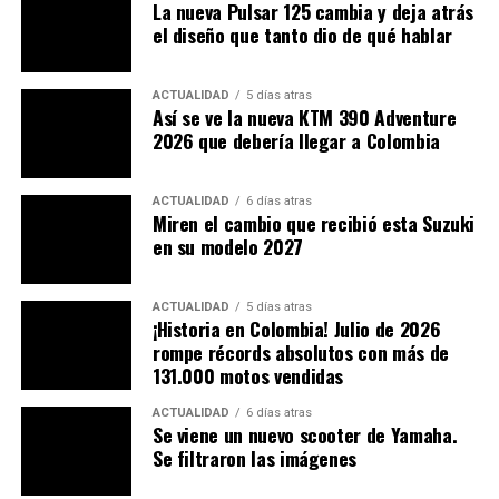
presentando cuando: para poder registrar la placa ante
La nueva Pulsar 125 cambia y deja atrás
la plataforma del RUNT, se estaría exigiendo el SOAT
el diseño que tanto dio de qué hablar
por parte de las aseguradoras; ¡
toda una parálisis
económica
!
ACTUALIDAD
5 días atras
Así se ve la nueva KTM 390 Adventure
“
El SOAT es un seguro que se puede adquirir en línea,
2026 que debería llegar a Colombia
pero cuando ya se tiene una matrícula asignada en el
RUNT. Lo que está sucediendo es que cómo no
ACTUALIDAD
6 días atras
tenemos placa registrada porque son motos nuevas,
Miren el cambio que recibió esta Suzuki
hay que hacerlo directamente ante un distribuidor
en su modelo 2027
que es la aseguradora y estas se niegan a venderlos
”,
explicaba la directora ejecutiva de Fenalco. Una
ACTUALIDAD
5 días atras
situación que tendría en desespero a los comerciantes
¡Historia en Colombia! Julio de 2026
locales.
rompe récords absolutos con más de
131.000 motos vendidas
ACTUALIDAD
6 días atras
Se viene un nuevo scooter de Yamaha.
Se filtraron las imágenes