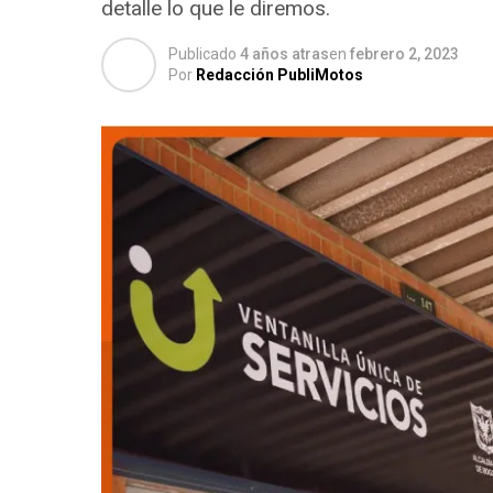
detalle lo que le diremos.
Publicado
4 años atras
en
febrero 2, 2023
Por
Redacción PubliMotos