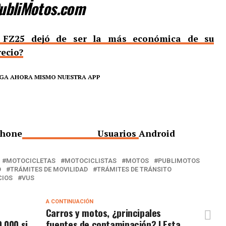
ubliMotos.com
FZ25 dejó de ser la más económica de su
recio?
GA AHORA MISMO NUESTRA APP
hone
Usuarios
Android
MOTOCICLETAS
MOTOCICLISTAS
MOTOS
PUBLIMOTOS
O
TRÁMITES DE MOVILIDAD
TRÁMITES DE TRÁNSITO
CIOS
VUS
A CONTINUACIÓN
Carros y motos, ¿principales
.000 si
fuentes de contaminación? | Esta