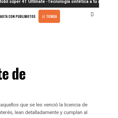
 4T Ultímate -Tecnología sintética a tu alcance
PAUTA CON PUBLIMOTOS
🛒 TIENDA
te de
aquellos que se les venció la licencia de
nterés, lean detalladamente y cumplan al