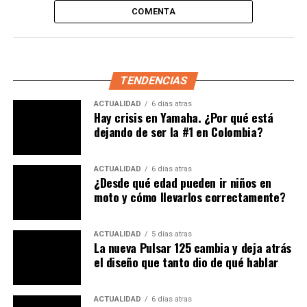
COMENTA
Para garantizar una conducción suave y ágil en zonas
urbanas, la distancia entre ejes es de solo 1340mm,
mientras que la altura del asiento es de 815mm. Yamaha
TENDENCIAS
también se aseguró de que el diseño del asiento sea
ACTUALIDAD
6 días atras
adecuado para todo tipo de usuario.
Hay crisis en Yamaha. ¿Por qué está
dejando de ser la #1 en Colombia?
Le puede interesar:
Se hundió una vía en Bogotá |
Cerrada por tiempo indefinido avenida 3 con carrera
ACTUALIDAD
6 días atras
60
¿Desde qué edad pueden ir niños en
moto y cómo llevarlos correctamente?
Viene con un espacio de almacenamiento de 23.2L, dos
porta cascos, tanque de 6.1L y un puerto de carga USB.
ACTUALIDAD
5 días atras
La nueva Pulsar 125 cambia y deja atrás
Ojala Incolmotos negocie con Japón la llegada de este
el diseño que tanto dio de qué hablar
juguete a Colombia.
Que piensas de este Scooter, a nosotros nos interesan
ACTUALIDAD
6 días atras