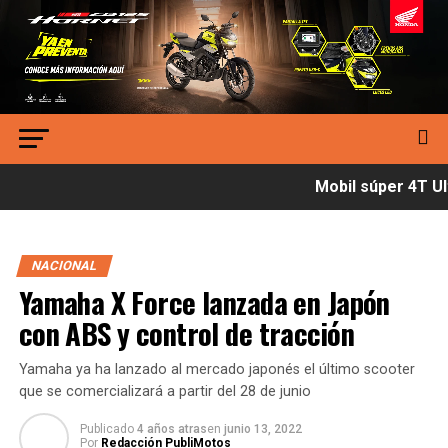
Mobil súper 4T Ult
NACIONAL
Yamaha X Force lanzada en Japón
con ABS y control de tracción
Yamaha ya ha lanzado al mercado japonés el último scooter
que se comercializará a partir del 28 de junio
Publicado
4 años atras
en
junio 13, 2022
Por
Redacción PubliMotos