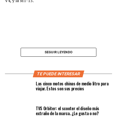
V4, y la MT-15.
SEGUIR LEYENDO
TE PUEDE INTERESAR
Las cinco motos chinas de medio litro para
viajar. Estos son sus precios
Según la marca, el X Force no es solo un scooter, sino
que viene con una variedad de características modernas
que a usualmente se encuentran en los scooters de gran
TVS Orbiter: el scooter el diseño más
nivel.
extraño de la marca. ¿Le gusta o no?