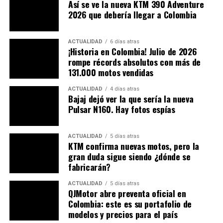
Así se ve la nueva KTM 390 Adventure
tus opiniones, quedamos pendientes de tus
2026 que debería llegar a Colombia
apreciaciones.
Dejamos una galería de fotografías para que la
ACTUALIDAD
6 días atras
¡Historia en Colombia! Julio de 2026
disfrutes:
rompe récords absolutos con más de
131.000 motos vendidas
ACTUALIDAD
4 días atras
Bajaj dejó ver la que sería la nueva
Pulsar N160. Hay fotos espías
ACTUALIDAD
5 días atras
KTM confirma nuevas motos, pero la
gran duda sigue siendo ¿dónde se
fabricarán?
ACTUALIDAD
5 días atras
QJMotor abre preventa oficial en
DESCARGA
AHORA MISMO NUESTRA APP
Colombia: este es su portafolio de
modelos y precios para el país