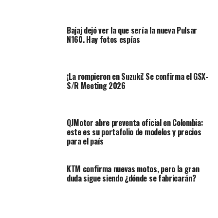
Se encuentra equipada con sistema de control de
tracción y sistema Bluetooth para smartphones.
Bajaj dejó ver la que sería la nueva Pulsar
N160. Hay fotos espías
Lea también:
Alemana veloz con genes indios
Curiosamente, este scooter también está etiquetado
como “Master of Street Scooter”, el mismo apodo que
¡La rompieron en Suzuki! Se confirma el GSX-
Yamaha le dio al modelo MT como “Master of Torque”.
S/R Meeting 2026
QJMotor abre preventa oficial en Colombia:
este es su portafolio de modelos y precios
para el país
KTM confirma nuevas motos, pero la gran
duda sigue siendo ¿dónde se fabricarán?