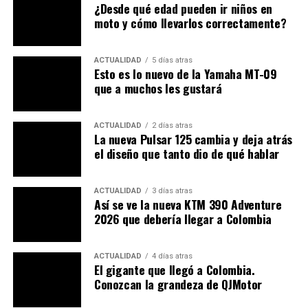
¿Desde qué edad pueden ir niños en
ya están activas o próximas. Es una exigencia más que
moto y cómo llevarlos correctamente?
una mejora de rendimiento per se, pero tiene
implicaciones importantes para su viabilidad comercial.
ACTUALIDAD
5 días atras
Esto es lo nuevo de la Yamaha MT-09
Nuevas opciones de color y gráficos
que a muchos les gustará
renovados
ACTUALIDAD
2 días atras
Aunque la base mecánica se mantiene, Suzuki apuesta
La nueva Pulsar 125 cambia y deja atrás
por una renovación estética. El modelo 2025 presenta
el diseño que tanto dio de qué hablar
nuevos colores
y gráficos revisados para dar un
aspecto más fresco sin alterar la identidad.
ACTUALIDAD
3 días atras
Así se ve la nueva KTM 390 Adventure
2026 que debería llegar a Colombia
ACTUALIDAD
4 días atras
El gigante que llegó a Colombia.
Conozcan la grandeza de QJMotor