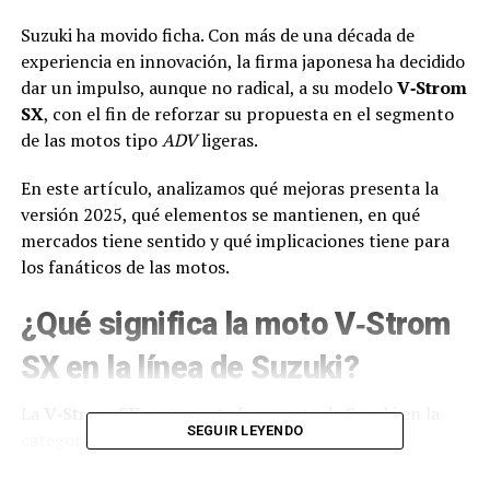
Suzuki ha movido ficha. Con más de una década de
experiencia en innovación, la firma japonesa ha decidido
dar un impulso, aunque no radical, a su modelo
V‑Strom
SX
, con el fin de reforzar su propuesta en el segmento
de las motos tipo
ADV
ligeras.
En este artículo, analizamos qué mejoras presenta la
versión 2025, qué elementos se mantienen, en qué
mercados tiene sentido y qué implicaciones tiene para
los fanáticos de las motos.
¿Qué significa la moto V‑Strom
SX en la línea de Suzuki?
La
V‑Strom SX
representa la apuesta de Suzuki en la
SEGUIR LEYENDO
categoría de motocicletas de aventura de baja
cilindrada, especialmente diseño para quienes buscan un