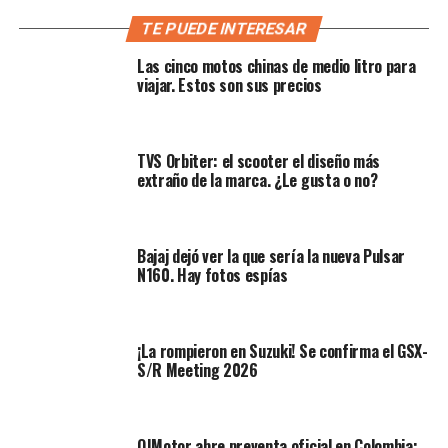
equilibrio entre ciudad, carretera y algo de exploración.
Su concepción parte de la plataforma mecánica del
TE PUEDE INTERESAR
Gixxer 250, compartiendo motor, transmisión y parte
Las cinco motos chinas de medio litro para
del chasis.
viajar. Estos son sus precios
Desde su lanzamiento, la V‑Strom SX ha sido reconocida
por su practicidad, ligereza, ergonomía tipo
adventure
y
TVS Orbiter: el scooter el diseño más
una estética “todo terreno moderada”. Pero, al igual que
extraño de la marca. ¿Le gusta o no?
muchas marcas, Suzuki se enfrenta al dilema de
mantener su modelo vigente sin emprender
renovaciones costosas.
Bajaj dejó ver la que sería la nueva Pulsar
N160. Hay fotos espías
¡La rompieron en Suzuki! Se confirma el GSX-
S/R Meeting 2026
QJMotor abre preventa oficial en Colombia: