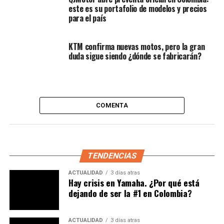
este es su portafolio de modelos y precios
para el país
En 2025, Suzuki ha optado por una actualización que no
KTM confirma nuevas motos, pero la gran
altera radicalmente la mecánica, sino que refuerza su
duda sigue siendo ¿dónde se fabricarán?
propuesta visual y adaptativa frente a nuevas
normativas. Veamos qué trae de nuevo.
¿Qué novedades incorpora la
COMENTA
versión 2025?
Uno de los cambios más relevantes es que la V‑Strom SX
2025 ahora cumple con la normativa
OBD‑2B
, lo que
TENDENCIAS
implica mejoras en su sistema de gestión electrónica
ACTUALIDAD
3 días atras
para adaptarse a regulaciones de emisiones más
Hay crisis en Yamaha. ¿Por qué está
estrictas.
dejando de ser la #1 en Colombia?
Este ajuste es necesario para que la moto siga siendo
comercializable en mercados donde estas regulaciones
ACTUALIDAD
3 días atras