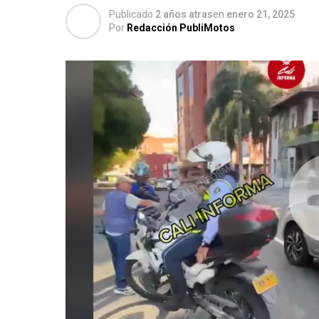
Publicado
2 años atras
en
enero 21, 2025
Por
Redacción PubliMotos