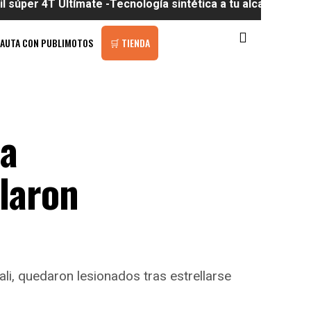
Ultímate -Tecnología sintética a tu alcance
PAUTA CON PUBLIMOTOS
🛒 TIENDA
 a
llaron
i, quedaron lesionados tras estrellarse