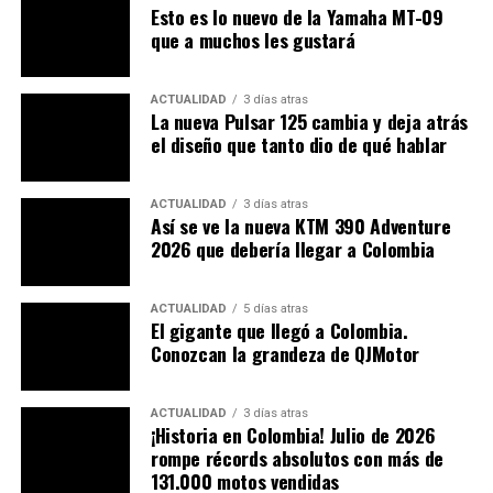
Esto es lo nuevo de la Yamaha MT-09
lo que queremos es una conducción deportiva que nos
que a muchos les gustará
deje ver los alientos dentro de esta Mana, tenemos la
opción Sport, donde el propulsor trabaja más arriba de
vueltas y ofrece una excelente respuesta en asensos y
ACTUALIDAD
3 días atras
La nueva Pulsar 125 cambia y deja atrás
buen nivel de retención al llegar a las curvas. En
el diseño que tanto dio de qué hablar
cualquiera de las tres opciones la sensación que se
percibe al acelerador es de potencia continua de una
forma suave, con una ayuda adicional, que en cualquier
ACTUALIDAD
3 días atras
Así se ve la nueva KTM 390 Adventure
momento de la conducción automática, podemos
2026 que debería llegar a Colombia
accionar el control de marchas que tenemos en el timón
con el dedo índice, y conseguimos devolver velocidades,
pero no aumentar, logrando con esto un apoyo
ACTUALIDAD
5 días atras
El gigante que llegó a Colombia.
adicional a los frenos al llegar a las curvas o descensos,
Conozcan la grandeza de QJMotor
como se haría con una caja de cambios mecánica
tradicional. Pero bueno, si estamos hablando de versión
automática cómo así que de un momento a otro
ACTUALIDAD
3 días atras
¡Historia en Colombia! Julio de 2026
encuentro cambios o marchas?, pues sí, la Mana
rompe récords absolutos con más de
presenta esta posibilidad de alternar en condiciones de
131.000 motos vendidas