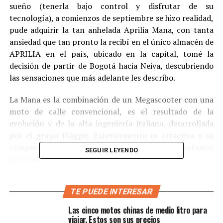
sueño (tenerla bajo control y disfrutar de su
tecnología), a comienzos de septiembre se hizo realidad,
pude adquirir la tan anhelada Aprilia Mana, con tanta
ansiedad que tan pronto la recibí en el único almacén de
APRILIA en el país, ubicado en la capital, tomé la
decisión de partir de Bogotá hacia Neiva, descubriendo
las sensaciones que más adelante les describo.
La Mana es la combinación de un Megascooter con una
moto de calle convencional, es el resultado de la
evolución y de la alta ingeniería italiana, desarrollada
por el grupo Piaggio. Exteriormente es atractiva y su
comportamiento asombra, veamos de qué estamos
SEGUIR LEYENDO
hablando.
TE PUEDE INTERESAR
Las cinco motos chinas de medio litro para
viajar. Estos son sus precios