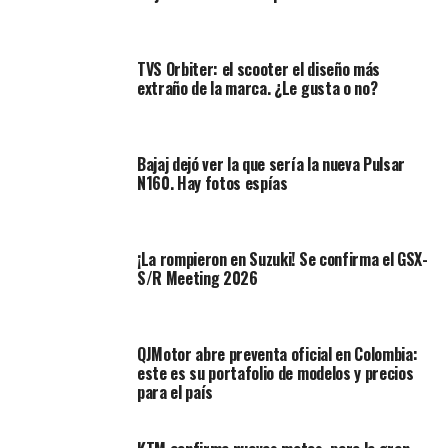
TVS Orbiter: el scooter el diseño más
extraño de la marca. ¿Le gusta o no?
Bajaj dejó ver la que sería la nueva Pulsar
N160. Hay fotos espías
Un corazón bicilindrico en V a 90º y cuatro válvulas en
cada uno, 839.3 cc con un nivel de compresión de 10:1 y
¡La rompieron en Suzuki! Se confirma el GSX-
una potencia máxima declarada de 76 CV a 8000 rpm,
S/R Meeting 2026
alimentado por inyección electrónica (multipoint) que
cumple con la norma euro3, que es prácticamente el
mismo motor que monta la Gilera GP 800, salvo algunos
QJMotor abre preventa oficial en Colombia:
cambios al interior del mismo, apoyado por una
este es su portafolio de modelos y precios
trasmisión secundaria de cadena pero con una gran
para el país
novedad, no hay manigueta de embrague y cuenta con
dos formas de conducción, una secuencial que permite