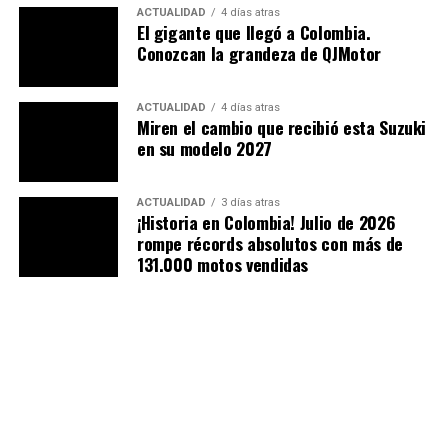
detalles, sobre todo en las curvaturas que poseen las
ACTUALIDAD
4 días atras
El gigante que llegó a Colombia.
gruesas tuberías, que aunque se ven como algo exótico,
Conozcan la grandeza de QJMotor
no es precisamente por belleza, sino por tecnología,
acotando como sobresalen en los laterales del carenaje;
están a la vista por el espacio que este sistema abarca,
ACTUALIDAD
4 días atras
Miren el cambio que recibió esta Suzuki
además de la cámara final, cuyo mayor parecido es al de
en su modelo 2027
una caja.
ACTUALIDAD
3 días atras
¡Historia en Colombia! Julio de 2026
rompe récords absolutos con más de
131.000 motos vendidas