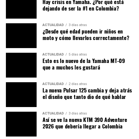
Hay crisis en Yamaha. ¿Por qué está
entender, igualmente el amortiguador trasero Öhlins
dejando de ser la #1 en Colombia?
ubicado en la parte lateral izquierda
Ducati ha introducido su motor Superquadro con la
ACTUALIDAD
3 días atras
¿Desde qué edad pueden ir niños en
nueva 1199 Panigale. Como mencionamos
moto y cómo llevarlos correctamente?
anteriormente funciona como elemento estructural de
la moto, entre otras cosas está hecho para tener su más
cómodo funcionamiento en altos regímenes. Esta
ACTUALIDAD
5 días atras
Esto es lo nuevo de la Yamaha MT-09
máquina utiliza tecnología de MotoGP y WSBK, con la
que a muchos les gustará
implementación de una bomba de aceite que genera
vacío en la parte inferior de los pistones, los que además
ACTUALIDAD
2 días atras
tienen más radio que carrera; posee distribución
La nueva Pulsar 125 cambia y deja atrás
desmodrómica por cadena y engranajes (mixta), para
el diseño que tanto dio de qué hablar
seguir con una cantidad de diversos materiales de
fabricación que logran mayor resistencia y menor peso.
ACTUALIDAD
3 días atras
Así se ve la nueva KTM 390 Adventure
El sistema de escapes es todo un alarde de modernidad
2026 que debería llegar a Colombia
que sólo ellos entienden, desde la salida de los gases en
el cilindro hasta el “silencioso”, posee una cantidad de