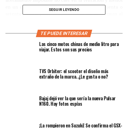
literalmente imposible no caer en la tentación y menos
en un circuito, donde no vamos a ir a un cincuenta o
SEGUIR LEYENDO
setenta y cinco porciento; sencillamente llegaremos al
cien por ciento de “uno”, mencionando ahora nuestras
características y prestaciones, no las de ella.
TE PUEDE INTERESAR
Las cinco motos chinas de medio litro para
viajar. Estos son sus precios
TVS Orbiter: el scooter el diseño más
extraño de la marca. ¿Le gusta o no?
Bajaj dejó ver la que sería la nueva Pulsar
N160. Hay fotos espías
¡La rompieron en Suzuki! Se confirma el GSX-
La estética