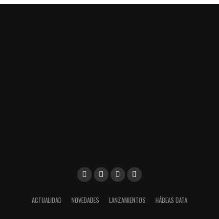
sus grandes cualidades, la economía; las otras son la
suavidad del motor y las opciones de personalización.
Precio:
Desde $ 3.390.000 – varía de acuerdo al kit de
personalización
Colores:
blanco, azul, rojo y negro
Satisfactorio:
Diseño moderno.
Económica en el combustible.
ACTUALIDAD
NOVEDADES
LANZAMIENTOS
HÁBEAS DATA
Caja de cambios suave.