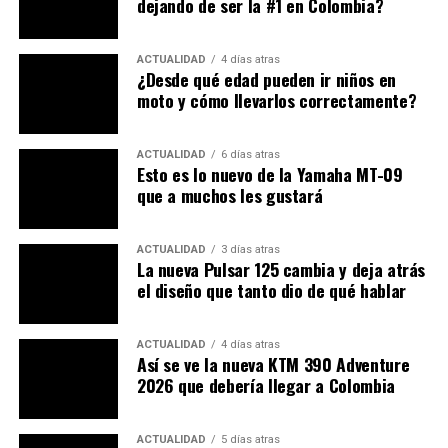
dejando de ser la #1 en Colombia?
personalización.
El comportamiento
ACTUALIDAD
4 días atras
¿Desde qué edad pueden ir niños en
moto y cómo llevarlos correctamente?
Al montarnos en la Hayate lo primero que se percibe es
que es una moto liviana. El encendido en frío es muy
bueno y las marchas engranan de manera suave, la caja
ACTUALIDAD
6 días atras
Esto es lo nuevo de la Yamaha MT-09
de 4 cambios es invertida con el neutro arriba -podría
que a muchos les gustará
tener una quinta marcha para mejor la distribución de la
potencia en carretera-; arrancamos y la moto se desliza
entre el tráfico con agilidad, es muy cómoda para
ACTUALIDAD
3 días atras
La nueva Pulsar 125 cambia y deja atrás
movernos cotidianamente.
el diseño que tanto dio de qué hablar
La parte ciclo es una evolución de la AX4 con un motor
de 4T como ya lo habíamos analizado en agosto de 2011
ACTUALIDAD
4 días atras
Así se ve la nueva KTM 390 Adventure
en Publimotos. El motor produce un agradable sonido
2026 que debería llegar a Colombia
sutil y en ralentí casi ni se siente
Para la prueba de ruta salimos de Bogotá y recorrimos la
ACTUALIDAD
5 días atras