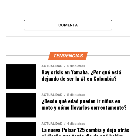
aproximadamente $4.700.000 COP), el tiempo baja a 1
hora y 40 minutos si la batería está completamente
descargada, pero si la batería está cargada al 20%, se
tardan 45 minutos en cargarla al 80%.
COMENTA
TENDENCIAS
ACTUALIDAD
5 días atras
Hay crisis en Yamaha. ¿Por qué está
dejando de ser la #1 en Colombia?
ACTUALIDAD
5 días atras
¿Desde qué edad pueden ir niños en
moto y cómo llevarlos correctamente?
ACTUALIDAD
4 días atras
Tecnologías refinadas
La nueva Pulsar 125 cambia y deja atrás