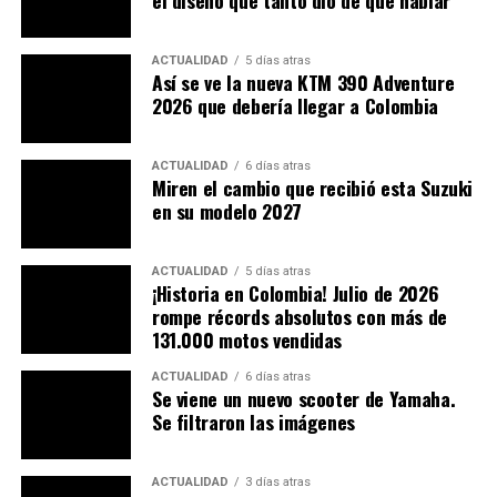
el diseño que tanto dio de qué hablar
El motor de imanes permanentes, refrigerado por
líquido, está ubicado detrás de la batería e
impulsa el
ACTUALIDAD
5 días atras
scooter por medio de una transmisión final por
Así se ve la nueva KTM 390 Adventure
correa
. En la versión «full power» tiene una potencia
2026 que debería llegar a Colombia
máxima de 31 kW / 42 Hp, aunque para Colombia indica
que declara 20 Hp como potencia nominal; por otra
ACTUALIDAD
6 días atras
parte, tiene un vigoroso par motor de 62 Nm que se
Miren el cambio que recibió esta Suzuki
encuentra disponible en todo el rango de entrega de
en su modelo 2027
potencia. La velocidad máxima es de 120 km/h.
Todos los demás componentes electrónicos del
ACTUALIDAD
5 días atras
¡Historia en Colombia! Julio de 2026
vehículo, el inversor (que transforma la corriente
rompe récords absolutos con más de
eléctrica de alta a baja tensión para alimentar el motor)
131.000 motos vendidas
y las unidades de control electrónico están dispuestos
cerca de la batería y el motor, centralizando masas al
ACTUALIDAD
6 días atras
Se viene un nuevo scooter de Yamaha.
máximo, mejorando el punto de equilibrio.
Se filtraron las imágenes
ACTUALIDAD
3 días atras