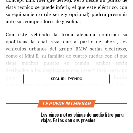
Concept Link (del que deriva). Pero desde un punto de
vista técnico se puede inferir, el que este eléctrico, con
su equipamiento (de serie y opcional) podría presumir
ante sus competidores de gasolina.
Con este vehículo la firma alemana confirma su
«política» la cual reza que a partir de ahora, los
vehículos urbanos del grupo BMW serán eléctricos,
como el Mini E, su familiar de cuatro ruedas con el que
tiene muchos puntos en común. Ambos están
destinados a los desplazamientos casa-trabajo-casa, no
para trayectos largos,
su autonomía limita
SEGUIR LEYENDO
ambiciones turísticas
, dada la escasez de ionizadores
en Colombia.
TE PUEDE INTERESAR
Lea también:
Las montañas nos llaman | Llegará la
Transalp 750 de Honda
Las cinco motos chinas de medio litro para
viajar. Estos son sus precios
Batería de superdeportivo