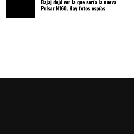
Bajaj dejó ver la que sería la nueva
Pulsar N160. Hay fotos espías
La autonomía declarada es de 130 km
, respetando el
tema de uso urbano. El chasis tubular de acero tiene una
configuración tradicional, pero con medidas inusuales
debido al tamaño de la batería (plana y larga, está
montada de manera central, en la parte inferior): el
scooter mide 228,5 cm de largo, la distancia entre ejes
es de 167,5 cm, suspension delantera con 35 mm de
diámetro, mientras que atrás hay un robusto basculante