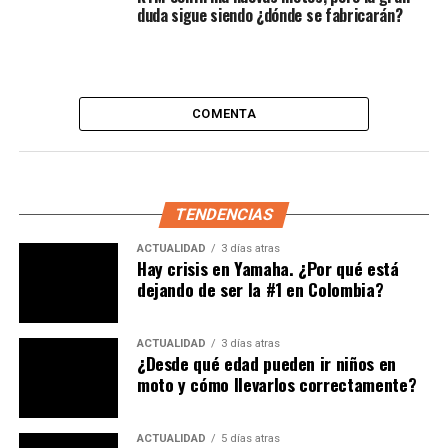
duda sigue siendo ¿dónde se fabricarán?
COMENTA
TENDENCIAS
ACTUALIDAD
3 días atras
Hay crisis en Yamaha. ¿Por qué está
Estas dos motocicletas, en su parte ciclo, se benefician
dejando de ser la #1 en Colombia?
de un
chasis multitubular en acero junto a un
basculante monobrazo
. Las suspensiones se
componen de una horquilla invertida de 43 mm,
ACTUALIDAD
3 días atras
¿Desde qué edad pueden ir niños en
mientras que en el tren trasero poseen un
moto y cómo llevarlos correctamente?
monoamortiguador con ajuste en la precarga del
muelle. Cuentan para el frenado de mordazas J.Juan con
discos de 320 mm adelante y 265 mm atrás y sistema
ACTUALIDAD
5 días atras