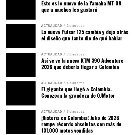
Esto es lo nuevo de la Yamaha MT-09
ABS. Las atractivas llantas de 17 pulgadas están
que a muchos les gustará
calzadas con neumáticos en medidas 120/70 ZR17 y
180/55 ZR17.
ACTUALIDAD
2 días atras
La nueva Pulsar 125 cambia y deja atrás
Pese a que estas nuevas formas mantienen sus 1.430
el diseño que tanto dio de qué hablar
mm de batalla, el peso de estas motos es de
174 Kg para
la V350 y de 179 para la S350,
ambos valores son en
seco; y la altura del asiento es 765 mm para la agresiva
ACTUALIDAD
3 días atras
Así se ve la nueva KTM 390 Adventure
V y 750 para la clásica S. Por equipamiento, se
2026 que debería llegar a Colombia
benefician de pantalla TFT a color con toda la
información disponible y hasta cuatro modos de
visualización diferentes.
ACTUALIDAD
4 días atras
El gigante que llegó a Colombia.
Conozcan la grandeza de QJMotor
ACTUALIDAD
3 días atras
¡Historia en Colombia! Julio de 2026
rompe récords absolutos con más de
131.000 motos vendidas