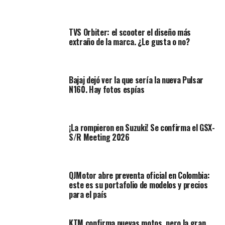
contrario,
formas clásicas del segmento custom
para
aquellos que ven la V350 demasiado atrevida. Esto lo
TVS Orbiter: el scooter el diseño más
podemos apreciar sobre todo en la parte delantera, a
extraño de la marca. ¿Le gusta o no?
través de un faro más tradicional y en las formas
redondeadas del depósito.
Bajaj dejó ver la que sería la nueva Pulsar
En la V350 el depósito de combustible acumula 14 litros
N160. Hay fotos espías
Vs la S350 que permite 16.
Lea también:
Pulsar NS200 vs. Pulsar N250 | ¿Cuál es
¡La rompieron en Suzuki! Se confirma el GSX-
la mejor de Bajaj?
S/R Meeting 2026
Ambas se benefician de la motorización con 350cc.
Gracias a un diámetro de pistón que pasa de 80 a 84,5
mm, pero manteniendo la misma carrera de 62 mm;
QJMotor abre preventa oficial en Colombia:
este es su portafolio de modelos y precios
ahora desarrollan una potencia de 38,9 Hp a 9.500 rpm
para el país
y un par máximo de 32,8 Nm a 7.500 giros.
KTM confirma nuevas motos, pero la gran