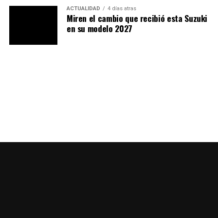
ACTUALIDAD
4 días atras
Miren el cambio que recibió esta Suzuki
en su modelo 2027
Se completan con
mandos retroiluminados
para
facilitar su reconocimiento en condiciones de poca luz y
un
sistema de arranque sin llave.
Conectividad con
teléfonos móviles mediante Bluetooth, así como un
puerto USB con carga rápida.