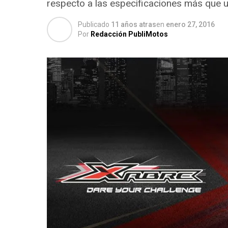
respecto a las especificaciones más que u
Publicado
11 años atras
en
enero 27, 2016
Por
Redacción PubliMotos