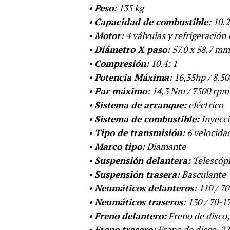
•
Peso:
135 kg
•
Capacidad de combustible:
10.2
•
Motor:
4 válvulas y refrigeración
•
Diámetro X paso:
57.0 x 58.7 mm
•
Compresión:
10.4: 1
•
Potencia Máxima:
16,35hp / 8.5
•
Par máximo:
14,3 Nm / 7500 rpm
•
Sistema de arranque:
eléctrico
•
Sistema de combustible:
Inyecc
•
Tipo de transmisión:
6 velocida
•
Marco tipo:
Diamante
•
Suspensión delantera:
Telescóp
•
Suspensión trasera:
Basculante
•
Neumáticos delanteros:
110 / 70
•
Neumáticos traseros:
130 / 70-1
•
Freno delantero:
Freno de disco
•
Freno trasero:
Freno de disco, 