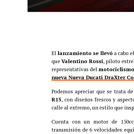
El
lanzamiento se llevó
a cabo e
que
Valentino Rossi
, piloto estr
representativas del
motociclism
nueva Nueva Ducati DraXter Co
Podemos apreciar que se trata d
R15
, con diseños frescos y aspect
calle al extremo, un estilo que ins
Cuenta con un motor de 150
transmisión de 6 velocidades equ