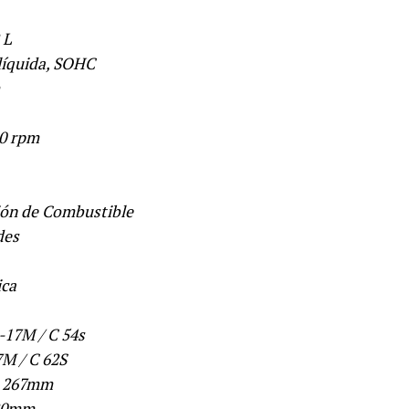
 L
 líquida, SOHC
00 rpm
ión de Combustible
des
ica
-17M / C 54s
7M / C 62S
, 267mm
220mm