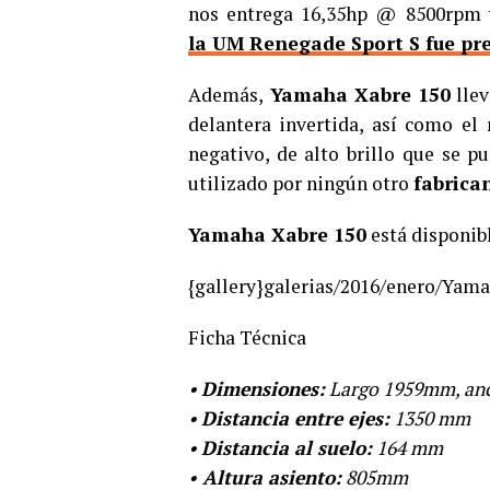
nos entrega 16,35hp @ 8500rpm
la UM Renegade Sport S fue pr
Además,
Yamaha Xabre 150
llev
delantera invertida, así como el
n
negativo, de alto brillo que se p
utilizado por ningún otro
fabrica
Yamaha Xabre 150
está disponibl
{gallery}galerias/2016/enero/Yama
Ficha Técnica
•
Dimensiones:
Largo 1959mm, an
•
Distancia entre ejes:
1350 mm
•
Distancia al suelo:
164 mm
•
Altura asiento:
805mm