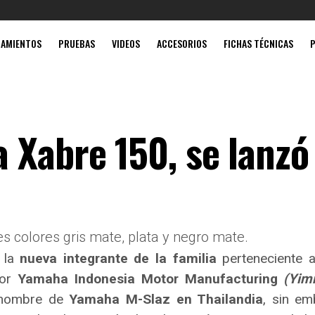
Mobil súp
ZAMIENTOS
PRUEBAS
VIDEOS
ACCESORIOS
FICHAS TÉCNICAS
 Xabre 150, se lanzó
s colores gris mate, plata y negro mate.
a la
nueva integrante de la familia
perteneciente 
or
Yamaha
Indonesia Motor Manufacturing
(Yim
 nombre de
Yamaha M-Slaz en Thailandia
, sin em