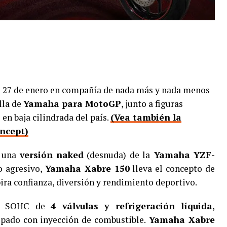
l 27 de enero en compañía de nada más y nada menos
ella de
Yamaha para MotoGP
, junto a figuras
o
en baja cilindrada del país.
(Vea también la
ncept)
e una
versión naked
(desnuda) de la
Yamaha YZF-
o agresivo,
Yamaha Xabre 150
lleva el concepto de
pira confianza, diversión y rendimiento deportivo.
cc SOHC de
4 válvulas y refrigeración líquida
,
ipado con inyección de combustible.
Yamaha Xabre