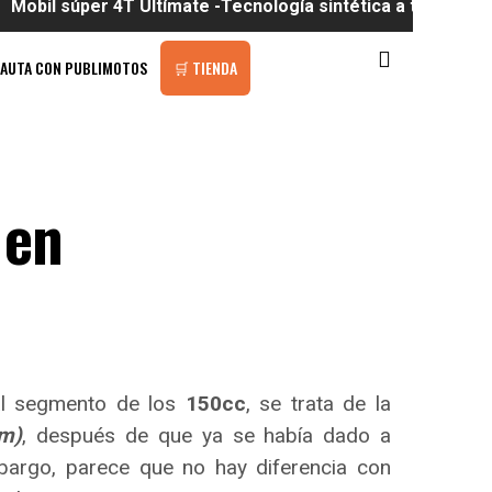
er 4T Ultímate -Tecnología sintética a tu alcance
PAUTA CON PUBLIMOTOS
🛒 TIENDA
 en
al segmento de los
150cc
, se trata de la
m)
, después de que ya se había dado a
bargo, parece que no hay diferencia con