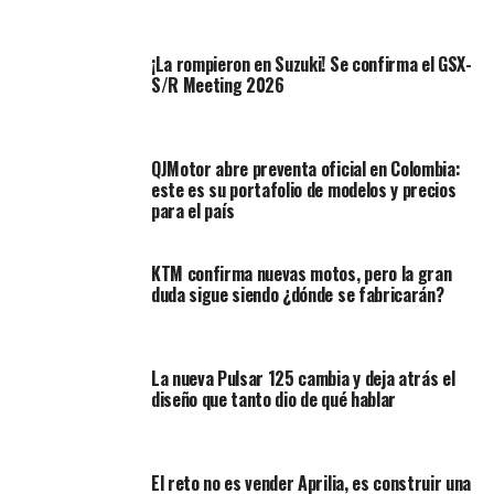
La ley establece que solo podrán prestar este servicio
quienes cuenten con licencia de conducción de
¡La rompieron en Suzuki! Se confirma el GSX-
categoría A, habilitada para actividad remunerada.
S/R Meeting 2026
Además, los vehículos utilizados deberán cumplir
requisitos de antigüedad y estar en buenas condiciones
mecánicas, según determinen las autoridades de
QJMotor abre preventa oficial en Colombia:
tránsito y los gobiernos municipales. Esto implica que
este es su portafolio de modelos y precios
las motos muy antiguas quedarían fuera del servicio,
para el país
mejorando así la seguridad y la imagen del mototaxismo
digital.
KTM confirma nuevas motos, pero la gran
duda sigue siendo ¿dónde se fabricarán?
La nueva Pulsar 125 cambia y deja atrás el
diseño que tanto dio de qué hablar
El reto no es vender Aprilia, es construir una