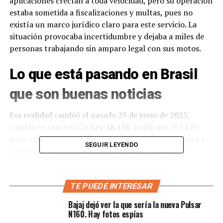
aplicaciones crecían a toda velocidad, pero su operación
estaba sometida a fiscalizaciones y multas, pues no
existía un marco jurídico claro para este servicio. La
situación provocaba incertidumbre y dejaba a miles de
personas trabajando sin amparo legal con sus motos.
Lo que está pasando en Brasil
que son buenas noticias
Esa realidad cambió el pasado 23 de junio de 2025,
cuando se sancionó la
Ley 18.156
, publicada el 24 de
junio en el Diario Oficial paulista. Esta norma faculta a
SEGUIR LEYENDO
cada municipio del Estado a autorizar y regular el
servicio de transporte individual privado de pasajeros en
moto. La ley nace de un proyecto presentado por varios
diputados estatales y marca un hito al reconocer
TE PUEDE INTERESAR
legalmente a los motociclistas que trabajan para apps
Bajaj dejó ver la que sería la nueva Pulsar
como Uber Moto, 99 Moto, entre otras.
N160. Hay fotos espías