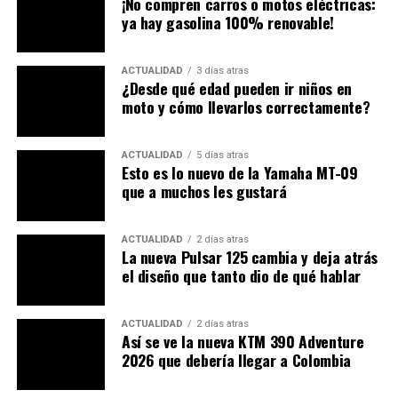
¡No compren carros o motos eléctricas:
motociclistas como contribuyentes individuales del
ya hay gasolina 100% renovable!
Instituto Nacional del Seguro Social (INSS), asegurando
que estos trabajadores coticen para su protección
ACTUALIDAD
3 días atras
social.
¿Desde qué edad pueden ir niños en
moto y cómo llevarlos correctamente?
Lea:
¿Yezdi o Suzuki? La batalla por la mejor moto
trail ligera de 2025
ACTUALIDAD
5 días atras
Esto es lo nuevo de la Yamaha MT-09
Hay cosas por cumplir sí o sí
que a muchos les gustará
Otra disposición relevante es que operar este servicio
sin cumplir los requisitos de la ley o de las
ACTUALIDAD
2 días atras
La nueva Pulsar 125 cambia y deja atrás
regulaciones municipales
se considerará transporte
el diseño que tanto dio de qué hablar
ilegal de pasajeros, lo que puede implicar multas y
sanciones contempladas tanto en la legislación local
como en el Código de Tránsito Brasileño. Esto busca
ACTUALIDAD
2 días atras
Así se ve la nueva KTM 390 Adventure
reducir la informalidad y evitar que la ley quede solo en
2026 que debería llegar a Colombia
el papel.