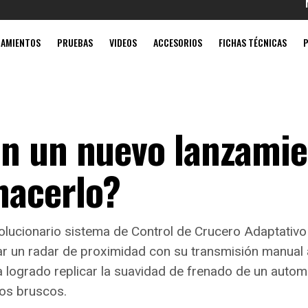
Mobil súper
ZAMIENTOS
PRUEBAS
VIDEOS
ACCESORIOS
FICHAS TÉCNICAS
n un nuevo lanzamie
hacerlo?
volucionario sistema de Control de Crucero Adaptati
nar un radar de proximidad con su transmisión manua
ha logrado replicar la suavidad de frenado de un autom
tos bruscos.