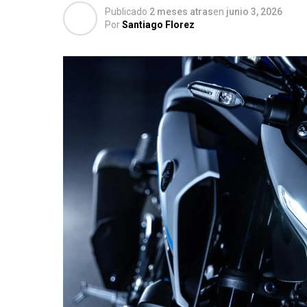
Publicado
2 meses atras
en
junio 3, 2026
Por
Santiago Florez