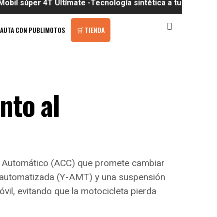
 4T Ultímate -Tecnología sintética a tu alcance
PAUTA CON PUBLIMOTOS
🛒 TIENDA
nto al
vo Automático (ACC) que promete cambiar
l automatizada (Y-AMT) y una suspensión
óvil, evitando que la motocicleta pierda