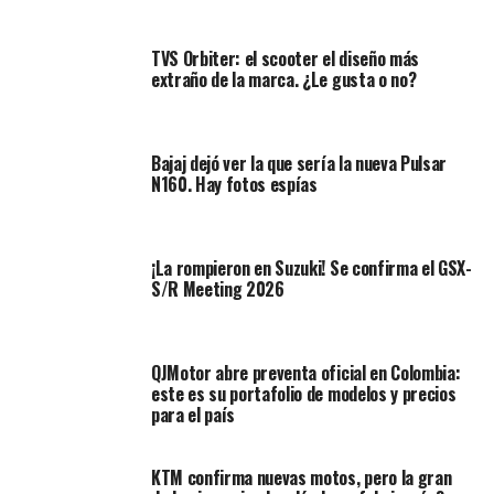
fabricante de motos de alto rendimiento.
TVS Orbiter: el scooter el diseño más
¿Cuál es el origen de KTM?
extraño de la marca. ¿Le gusta o no?
Tiene una historia que se remonta a los años posteriores
a la Segunda Guerra Mundial. Fundada en 1953, KTM fue
Bajaj dejó ver la que sería la nueva Pulsar
el resultado de la visión y el esfuerzo conjunto de dos
N160. Hay fotos espías
hombres apasionados por la ingeniería y el
motociclismo: Hans Trunkenpolz y Ernst Kronreif.
¡La rompieron en Suzuki! Se confirma el GSX-
Lea:
Ya tenemos la nueva SYM ADXTG 150. La fuerte
S/R Meeting 2026
competencia de Yamaha y Honda
Eso no es todo, comienza en 1934, mucho antes de la
fecha antes dada, cuando Hans Trunkenpolz estableció
QJMotor abre preventa oficial en Colombia:
este es su portafolio de modelos y precios
un taller de reparación en Mattighofen, Austria.
para el país
Inicialmente conocido como Kraftfahrzeuge
Trunkenpolz Mattighofen, este pequeño negocio se
especializaba en la reparación de automóviles y
KTM confirma nuevas motos, pero la gran