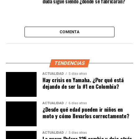
duda sigue siendo ¿dónde se fabricarán?
motocicletas. La calidad y la innovación del trabajo
realizado por Trunkenpolz pronto comenzaron a
destacar, lo que le permitió construir una sólida
reputación en la región.
COMENTA
TENDENCIAS
ACTUALIDAD
5 días atras
Hay crisis en Yamaha. ¿Por qué está
dejando de ser la #1 en Colombia?
ACTUALIDAD
6 días atras
¿Desde qué edad pueden ir niños en
moto y cómo llevarlos correctamente?
ACTUALIDAD
5 días atras
La nueva Pulsar 125 cambia y deja atrás