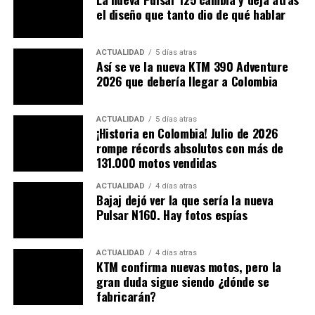
Si leyeron con atención la información recientemente
el diseño que tanto dio de qué hablar
dada, hablamos de Ernst Kronreif, Hans Trunkenpolz y
la ciudad en donde todo comenzó Mattighofen – Austria.
ACTUALIDAD
5 días atras
Allí está KTM. Detallen y de una lo entenderán.
Así se ve la nueva KTM 390 Adventure
2026 que debería llegar a Colombia
Sus inicios
ACTUALIDAD
5 días atras
Todo ha sido una constante evolución, remontémonos a
¡Historia en Colombia! Julio de 2026
1992 donde KTM contaba con 160 empleados y con
rompe récords absolutos con más de
capacidad de producir 6.000 motocicletas al año, a tener
131.000 motos vendidas
la cabidad de fabricar 1.000 de estas diarias. Pues no
ACTUALIDAD
4 días atras
todo es bueno, hoy, a cierre de 2024, salió a la luz
Bajaj dejó ver la que sería la nueva
pública la crisis mundial que abarca la marca.
Pulsar N160. Hay fotos espías
La compañía se vio obligada a hacer cambios antes de
ACTUALIDAD
4 días atras
declararse en bancarrota, es por eso que iniciarán un
KTM confirma nuevas motos, pero la
proceso de reestructuración. Eso implica el aumento de
gran duda sigue siendo ¿dónde se
despidos, reducir el volúmen de producción y muchas
fabricarán?
más. KTM presentará una solicitud formal este 29 de