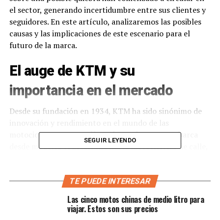
el sector, generando incertidumbre entre sus clientes y
seguidores. En este artículo, analizaremos las posibles
causas y las implicaciones de este escenario para el
futuro de la marca.
El auge de KTM y su
importancia en el mercado
Desde su fundación en 1934, KTM ha sido sinónimo de
innovación y rendimiento en el mundo de las
motocicletas. Con una línea de productos que abarca
SEGUIR LEYENDO
desde modelos todoterreno hasta motocicletas de calle,
la marca austriaca se ha posicionado como un referente
para los amantes de la velocidad y la aventura.
TE PUEDE INTERESAR
KTM también se ha destacado en competiciones como el
Las cinco motos chinas de medio litro para
Rally Dakar, donde ha dominado durante varios años
viajar. Estos son sus precios
consecutivos, consolidando su reputación como