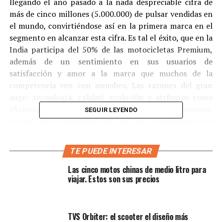
llegando el año pasado a la nada despreciable cifra de
más de cinco millones (5.000.000) de pulsar vendidas en
el mundo, convirtiéndose así en la primera marca en el
segmento en alcanzar esta cifra. Es tal el éxito, que en la
India participa del 50% de las motocicletas Premium,
además de un sentimiento en sus usuarios de
satisfacción y amor a la marca que muchos de la
competencia ven con asombro. Las razones del gran
auge: tecnología, calidad, evolución y atributos como
eficiencia en rendimiento, economía en consumo,
SEGUIR LEYENDO
record que se mantiene hoy en día, complementados
con un diseño vanguardista sumados a un precio al
alcance de muchos; son estos los valores para que
TE PUEDE INTERESAR
Pulsar y Auteco con su afianzamiento en representación
y servicio entre sus usuarios en Colombia, hoy en día no
Las cinco motos chinas de medio litro para
viajar. Estos son sus precios
solo hayan generado confianza sino algo que si es difícil
crear y mantener: sentido de pertenencia y satisfacción
en la marca.
TVS Orbiter: el scooter el diseño más