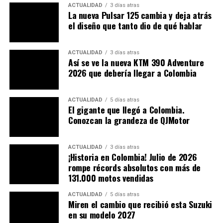
ACTUALIDAD
3 días atras
en luz de leed y un nuevo mono amortiguador con gas
La nueva Pulsar 125 cambia y deja atrás
nitrox expuesto a la vista, como ya es costumbre en las
el diseño que tanto dio de qué hablar
que traen este tipo de amortiguación. En los laterales
muestra y se viste con ese nuevo marco perimetral en
ACTUALIDAD
3 días atras
acero, complementado magistralmente con unos
Así se ve la nueva KTM 390 Adventure
plásticos de trazos rectos que contribuyen con esa
2026 que debería llegar a Colombia
agresividad que proyecta, y que de paso facilitan al
piloto poder ajustar las piernas a la parte baja del
ACTUALIDAD
5 días atras
tanque continuando este último (cubierta plástica), con
El gigante que llegó a Colombia.
esas líneas rectas y una extensión tipo bandeja hacia
Conozcan la grandeza de QJMotor
afuera y los laterales, que definitivamente confirman ese
volumen y cuerpo del conjunto, en la parte baja sobre
ACTUALIDAD
3 días atras
salen los discos en las dos ruedas lobulados, muy bien
¡Historia en Colombia! Julio de 2026
maquinados en sus figuras, destacándose sobre todo el
rompe récords absolutos con más de
131.000 motos vendidas
delantero que está más expuesto; al frente retoma
cierto aire a la honda CB 1000R, un faro con rasgos
ACTUALIDAD
5 días atras
alargados hacia los extremos altos que en conjunto con
Miren el cambio que recibió esta Suzuki
los pilotos bajos, nos recuerda una mantis religiosa, una
en su modelo 2027