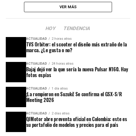
VER MÁS
HOY
TENDENCIA
ACTUALIDAD
2 horas atras
TVS Orbiter: el scooter el diseño más extraño de la
marca. ¿Le gusta o no?
ACTUALIDAD
24 horas atras
Bajaj dejó ver la que sería la nueva Pulsar N160. Hay
fotos espías
ACTUALIDAD
1 día atras
¡La rompieron en Suzuki! Se confirma el GSX-S/R
Meeting 2026
ACTUALIDAD
2 días atras
QJMotor abre preventa oficial en Colombia: este es
su portafolio de modelos y precios para el país