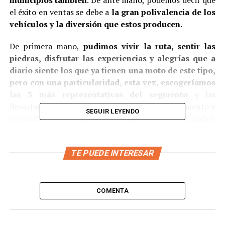
municipios también
. De ante mano, podemos decir que
el éxito en ventas se debe a
la gran polivalencia de los
vehículos y la diversión que estos producen.
De primera mano,
pudimos vivir la ruta, sentir las
piedras, disfrutar las experiencias y alegrías que a
diario siente los que ya tienen una moto de este tipo,
pero con una particularidad, esta vez, escogeríamos
las 3 más representativas del segmento
y las
llevaríamos al límite, registrando el comportamiento y
SEGUIR LEYENDO
los atributos en campo, carretera, destapados y ciudad,
con la intención de llevar a nuestros lectores una
experiencia audiovisual única, en dónde las máquinas
TE PUEDE INTERESAR
escogidas
serán comparadas y calificadas de acuerdo
a los resultados.
Las competidoras
COMENTA