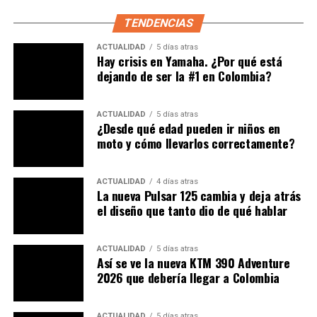
TENDENCIAS
ACTUALIDAD
5 días atras
Hay crisis en Yamaha. ¿Por qué está
dejando de ser la #1 en Colombia?
ACTUALIDAD
5 días atras
¿Desde qué edad pueden ir niños en
moto y cómo llevarlos correctamente?
ACTUALIDAD
4 días atras
Hero Xpulse 200 Fi
La nueva Pulsar 125 cambia y deja atrás
el diseño que tanto dio de qué hablar
Por parte de Hero, presentamos a la
Xpulse 200 fi
,
haciéndose sentir con una imagen retro, que nos
ACTUALIDAD
5 días atras
recuerda a las antiguas motos que recorrieron la ruta
Así se ve la nueva KTM 390 Adventure
París-Dakar
, pero con t
oda la tecnología moderna y
2026 que debería llegar a Colombia
equipamiento que se pueda incorporar
a una moto de
este tipo.
ACTUALIDAD
5 días atras