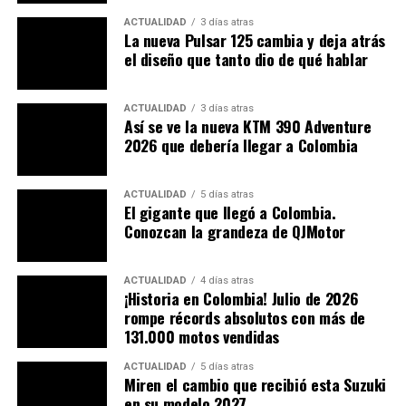
ACTUALIDAD
3 días atras
¿Cuánto va a costar la revisión
La nueva Pulsar 125 cambia y deja atrás
el diseño que tanto dio de qué hablar
tecnomecánica?
La Unidad de Valor Tributario (UVT) y el Índice de
ACTUALIDAD
3 días atras
Precios al Consumidor (IPC), son las variantes que
Así se ve la nueva KTM 390 Adventure
reflejan la inflación anual, estas variables aportan los
2026 que debería llegar a Colombia
datos para el aumento del servicio, resultando
aproximadamente en un ascenso del 10%. Con base en
ACTUALIDAD
5 días atras
estas medidas,
el costo para motocicletas será de
El gigante que llegó a Colombia.
Conozcan la grandeza de QJMotor
$218.251, los vehículos ligeros pagarán de $327.219
y los vehículos pesados tendrán la tarifa de
$501.274.
ACTUALIDAD
4 días atras
¡Historia en Colombia! Julio de 2026
Esto afecta la economía de muchos colombianos, que
rompe récords absolutos con más de
131.000 motos vendidas
deben cumplir con estos requerimientos para circular
legalmente en sus vehículos por Colombia. La
ACTUALIDAD
5 días atras
regulación y el cumplimiento de estas medidas
Miren el cambio que recibió esta Suzuki
garantizan que los vehículos en tránsito mantengan
en su modelo 2027