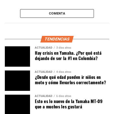
mecánica debe realizarse periódicamente. En general, se
debe realizar cada año, al cumplirse la fecha de
COMENTA
vencimiento del certificado de revisión.
Sin embargo, los plazos para la primera revisión pueden
variar para vehículos nuevos. Es recomendable verificar
TENDENCIAS
la vigencia de la revisión técnico-mecánica a través de la
consulta por placa en el RUNT.
ACTUALIDAD
3 días atras
Hay crisis en Yamaha. ¿Por qué está
dejando de ser la #1 en Colombia?
ACTUALIDAD
4 días atras
¿Desde qué edad pueden ir niños en
moto y cómo llevarlos correctamente?
ACTUALIDAD
6 días atras
Esto es lo nuevo de la Yamaha MT-09
que a muchos les gustará