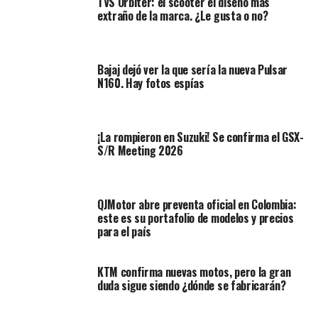
TVS Orbiter: el scooter el diseño más
extraño de la marca. ¿Le gusta o no?
Inicialmente entendamos qué es
Bajaj dejó ver la que sería la nueva Pulsar
la revisión tecnomecánica
N160. Hay fotos espías
La revisión tecnomecánica es un procedimiento
obligatorio para los vehículos que circulen en
¡La rompieron en Suzuki! Se confirma el GSX-
Colombia.
Es una inspección que garantiza que los
S/R Meeting 2026
vehículos cumplen unas condiciones mínimas de
seguridad y por ende, reduce el riesgo de incidentes
viales por fallas mecánicas.
QJMotor abre preventa oficial en Colombia:
este es su portafolio de modelos y precios
para el país
Se ejecuta en los Centros de Diagnóstico Automotor
(CDA) habilitados por el Ministerio de Transporte y
registrados en el RUNT (Registro Único Nacional de
KTM confirma nuevas motos, pero la gran
Tránsito).
duda sigue siendo ¿dónde se fabricarán?
Es importante destacar que la revisión técnico-