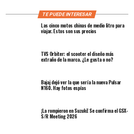
¿Cómo funciona un embrague de
TE PUEDE INTERESAR
«mentiras»?
Las cinco motos chinas de medio litro para
viajar. Estos son sus precios
Es importante aclarar que este sistema es
completamente distinto al de la moto de trial eléctrica
de Honda (la RTL), la cual sí usa un embrague mecánico
tradicional.
TVS Orbiter: el scooter el diseño más
extraño de la marca. ¿Le gusta o no?
Bajaj dejó ver la que sería la nueva Pulsar
N160. Hay fotos espías
¡La rompieron en Suzuki! Se confirma el GSX-
S/R Meeting 2026