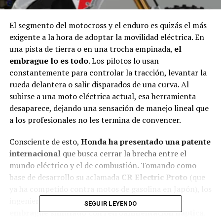
El segmento del motocross y el enduro es quizás el más
exigente a la hora de adoptar la movilidad eléctrica. En
una pista de tierra o en una trocha empinada,
el
embrague lo es todo
. Los pilotos lo usan
constantemente para controlar la tracción, levantar la
rueda delantera o salir disparados de una curva. Al
subirse a una moto eléctrica actual, esa herramienta
desaparece, dejando una sensación de manejo lineal que
a los profesionales no les termina de convencer.
Consciente de esto,
Honda ha presentado una patente
internacional
que busca cerrar la brecha entre el
mundo eléctrico y el de combustión. Tomando como
base de desarrollo su aclamada
CR Electric Proto
(que
ya ha competido contra motos de gasolina en Japón), los
ingenieros japoneses han diseñado un sistema de
SEGUIR LEYENDO
embrague simulado con retroalimentación háptica
.