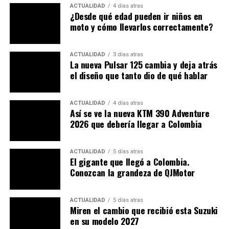
para lograr arrancadas explosivas cuando cae la
ACTUALIDAD
4 días atras
¿Desde qué edad pueden ir niños en
reja del partidor.
moto y cómo llevarlos correctamente?
ACTUALIDAD
3 días atras
La nueva Pulsar 125 cambia y deja atrás
el diseño que tanto dio de qué hablar
ACTUALIDAD
4 días atras
La revolución del tacto:
Así se ve la nueva KTM 390 Adventure
2026 que debería llegar a Colombia
retroalimentación Háptica
Si el embrague es un simple sensor electrónico, ¿cómo
ACTUALIDAD
5 días atras
sabe el piloto en qué punto está «agarrando»? La
El gigante que llegó a Colombia.
patente de Honda describe la instalación de
motores de
Conozcan la grandeza de QJMotor
vibración
en ambos extremos del manubrio y en la base
de la manigueta del embrague.
ACTUALIDAD
5 días atras
Miren el cambio que recibió esta Suzuki
Esta tecnología (similar a la vibración háptica de los
en su modelo 2027